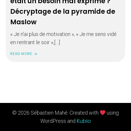
était un besoin mal exprimé ?
Décryptage de la pyramide de
Maslow
« Je n’ai plus de motivation », « Je me sens vidé
en rentrant le soir »,[…]
READ MORE
© 2026 Sébastien Mahé. Created with
using
Kubio
WordPress and