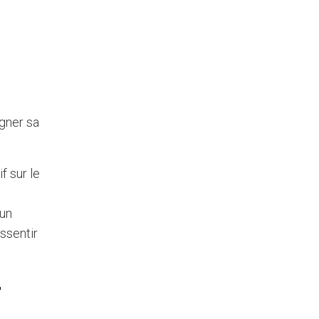
agner sa
f sur le
 un
essentir
r