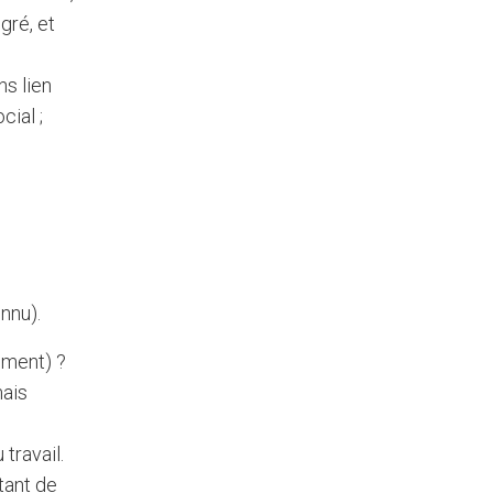
gré, et
ns lien
cial ;
nnu).
ement) ?
mais
travail.
tant de