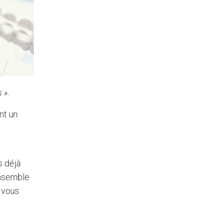
 ».
nt un
s déjà
ensemble
 vous