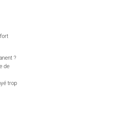
fort
anent ?
me de
ayé trop