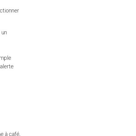
nctionner
 un
imple
’alerte
e à café,